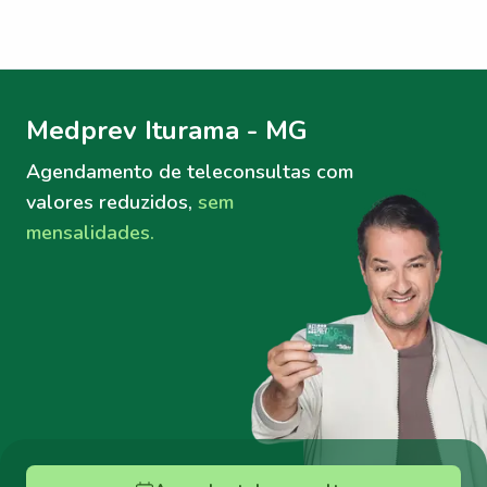
Menu lateral
Menu lateral
Medprev Iturama - MG
Agendamento de teleconsultas
com
valores reduzidos,
sem
mensalidades.