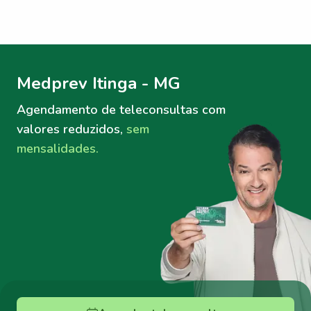
Menu lateral
Menu lateral
Medprev Itinga - MG
Agendamento de teleconsultas
com
valores reduzidos,
sem
mensalidades.