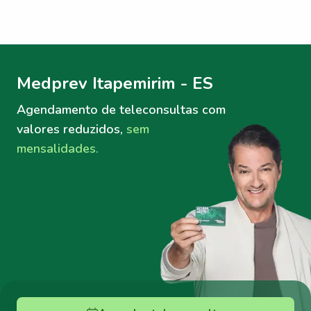
Menu lateral
Menu lateral
Medprev Itapemirim - ES
Agendamento de teleconsultas
com
valores reduzidos,
sem
mensalidades.