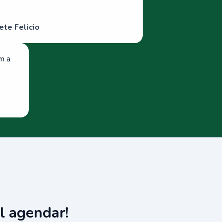
ete Felicio
om a
l agendar!