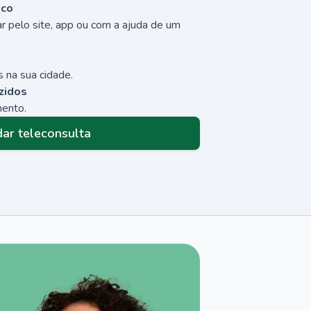
sco
r pelo site, app ou com a ajuda de um
 na sua cidade.
zidos
mento.
ar teleconsulta