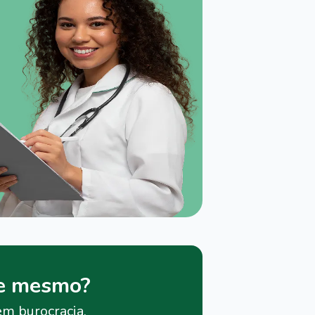
je mesmo?
em burocracia.