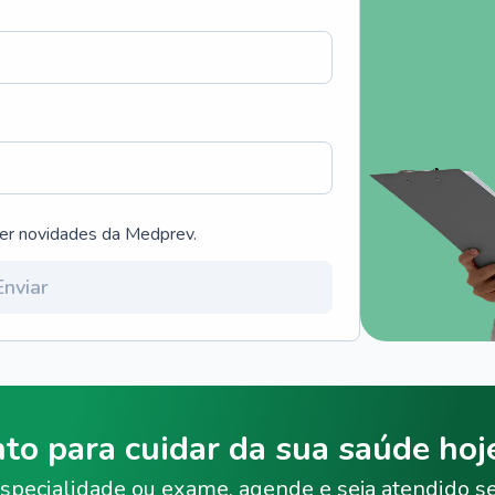
ber novidades da Medprev.
Enviar
nto para cuidar da sua saúde ho
specialidade ou exame, agende e seja atendido s