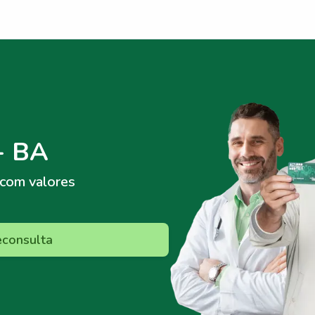
- BA
com valores
econsulta