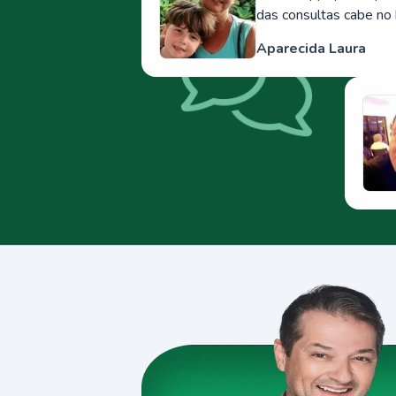
das consultas cabe no 
Aparecida Laura