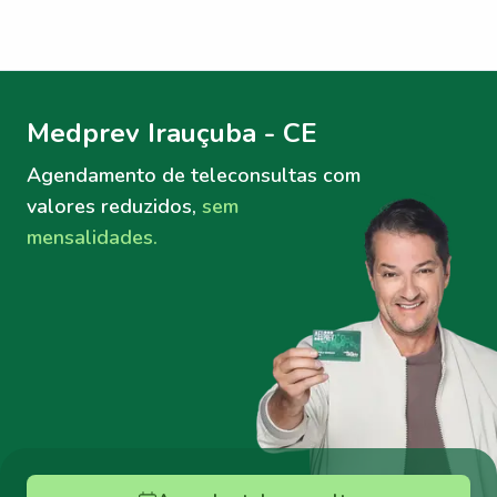
Menu lateral
Menu lateral
Medprev Irauçuba - CE
Agendamento de teleconsultas
com
valores reduzidos,
sem
mensalidades.