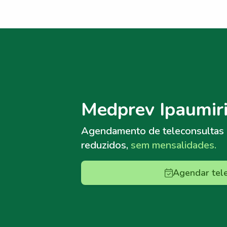
Menu lateral
Menu lateral
Medprev Ipaumir
Agendamento de teleconsultas
reduzidos,
sem mensalidades.
Agendar tel