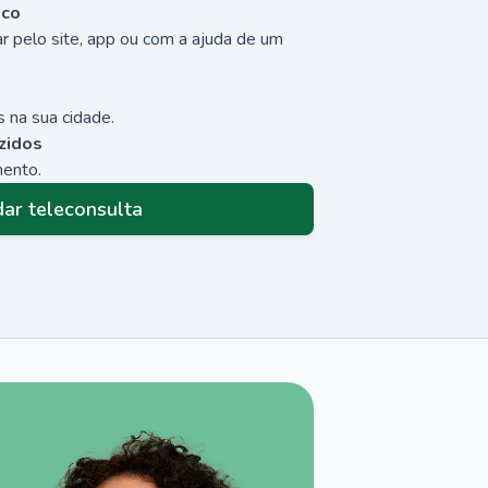
sco
r pelo site, app ou com a ajuda de um
 na sua cidade.
zidos
mento.
ar teleconsulta