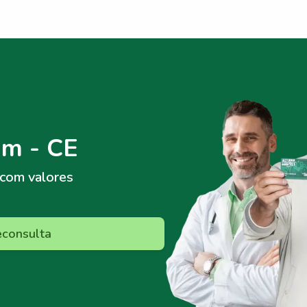
im - CE
com valores
econsulta