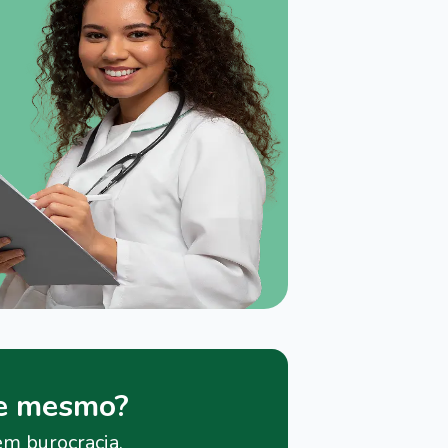
je mesmo?
em burocracia.