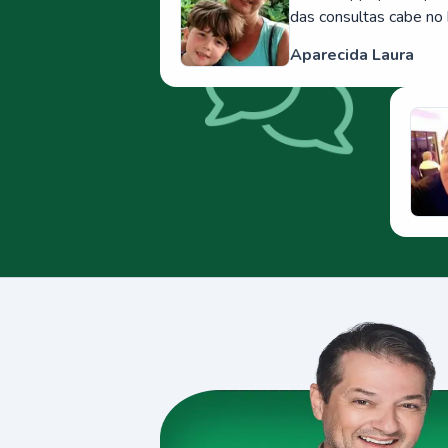
das consultas cabe no 
Aparecida Laura