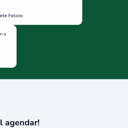
ete Felicio
om a
l agendar!