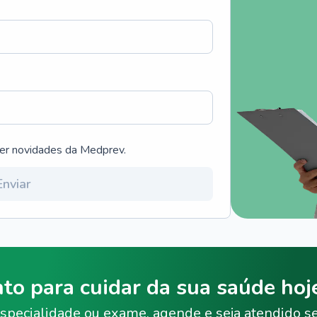
ber novidades da Medprev.
Enviar
nto para cuidar da sua saúde ho
specialidade ou exame, agende e seja atendido s