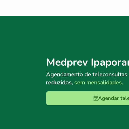
Menu lateral
Menu lateral
Medprev Ipapora
Agendamento de teleconsultas
reduzidos,
sem mensalidades.
Agendar tel