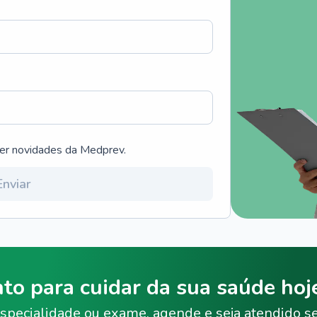
ber novidades da Medprev.
Enviar
nto para cuidar da sua saúde ho
specialidade ou exame, agende e seja atendido s