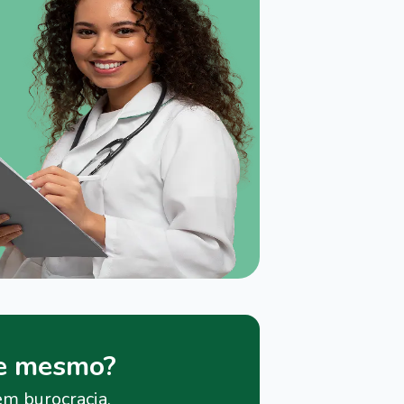
je mesmo?
em burocracia.