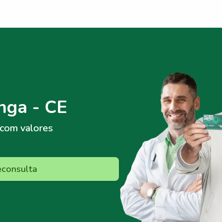
nga - CE
com valores
econsulta