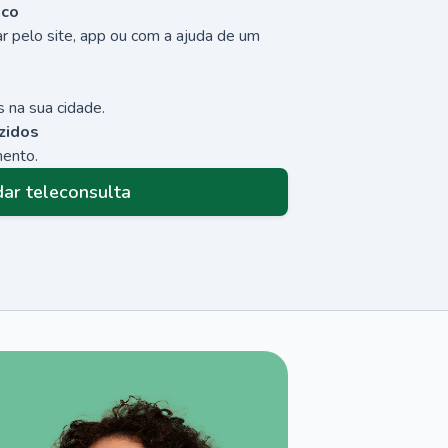
sco
r pelo site, app ou com a ajuda de um
 na sua cidade.
zidos
mento.
ar teleconsulta