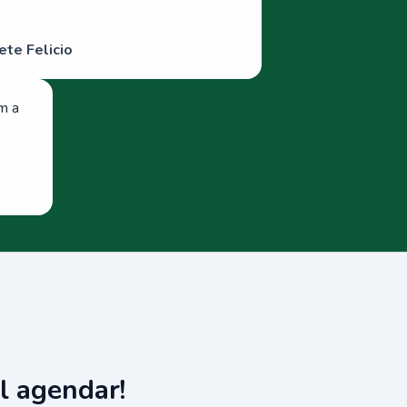
ete Felicio
om a
l agendar!