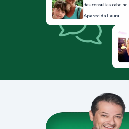
das consultas cabe no 
Aparecida Laura