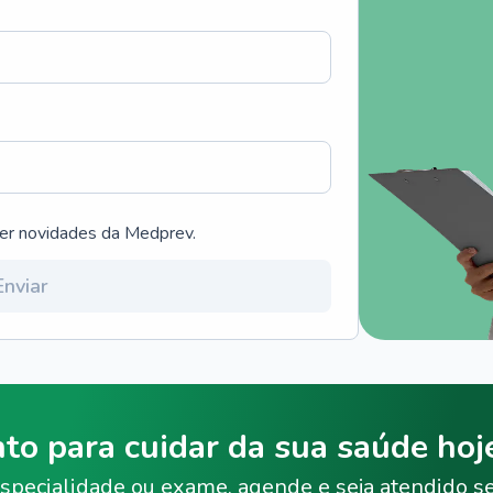
ber novidades da Medprev.
Enviar
nto para cuidar da sua saúde ho
specialidade ou exame, agende e seja atendido s