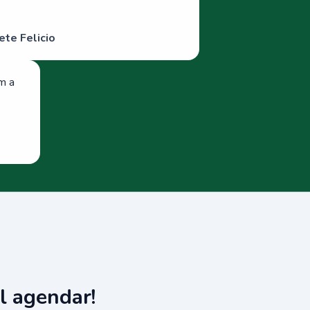
ete Felicio
om a
l agendar!