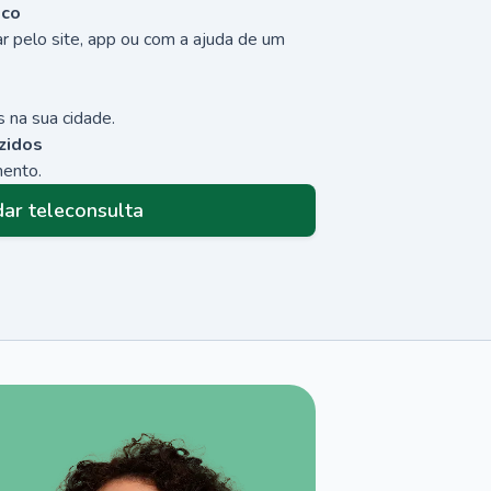
sco
r pelo site, app ou com a ajuda de um
 na sua cidade.
zidos
mento.
ar teleconsulta