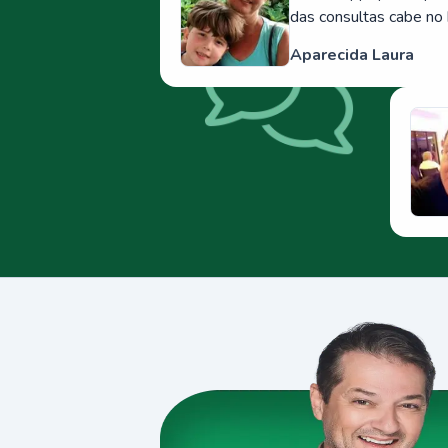
das consultas cabe no 
Aparecida Laura