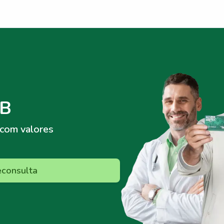
PB
com valores
econsulta