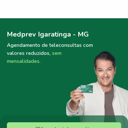
Menu lateral
Menu lateral
Medprev Igaratinga - MG
Agendamento de teleconsultas
com
valores reduzidos,
sem
mensalidades.