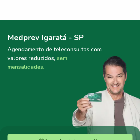
Menu lateral
Menu lateral
Medprev Igaratá - SP
Agendamento de teleconsultas
com
valores reduzidos,
sem
mensalidades.