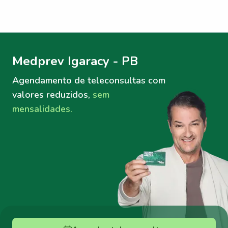
Menu lateral
Menu lateral
Medprev Igaracy - PB
Agendamento de teleconsultas
com
valores reduzidos,
sem
mensalidades.