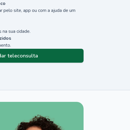
sco
r pelo site, app ou com a ajuda de um
 na sua cidade.
zidos
mento.
ar teleconsulta