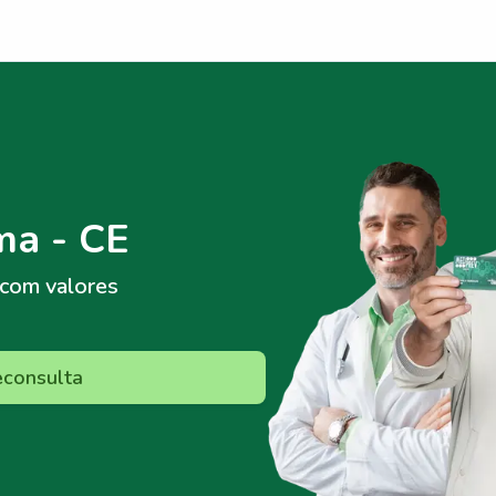
ma - CE
com valores
econsulta