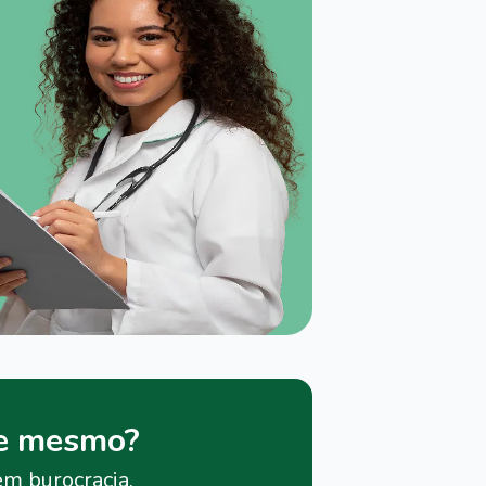
je mesmo?
em burocracia.