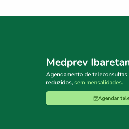
Menu lateral
Menu lateral
Medprev Ibareta
Agendamento de teleconsultas
reduzidos,
sem mensalidades.
Agendar tel