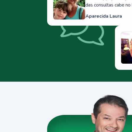
das consultas cabe no 
Aparecida Laura