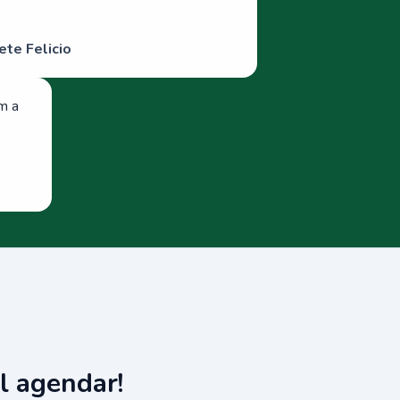
ete Felicio
om a
l agendar!