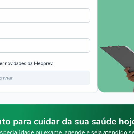
ber novidades da Medprev.
Enviar
nto para cuidar da sua saúde ho
specialidade ou exame, agende e seja atendido s