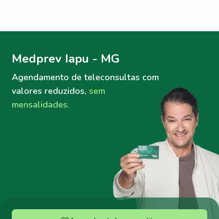
Menu lateral
Menu lateral
Medprev Iapu - MG
Agendamento de teleconsultas
com
valores reduzidos,
sem
mensalidades.