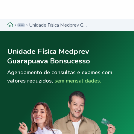
Menu lateral
Menu lateral
Unidade Física Medprev Guarapuava Bonsucesso
Unidade Física Medprev
Guarapuava Bonsucesso
Agendamento de consultas e exames
com
valores reduzidos,
sem mensalidades.