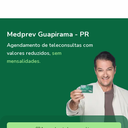
Menu lateral
Menu lateral
Medprev Guapirama - PR
Agendamento de teleconsultas
com
valores reduzidos,
sem
mensalidades.