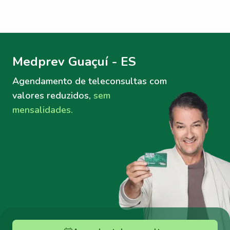
Menu lateral
Menu lateral
Medprev Guaçuí - ES
Agendamento de teleconsultas
com
valores reduzidos,
sem
mensalidades.