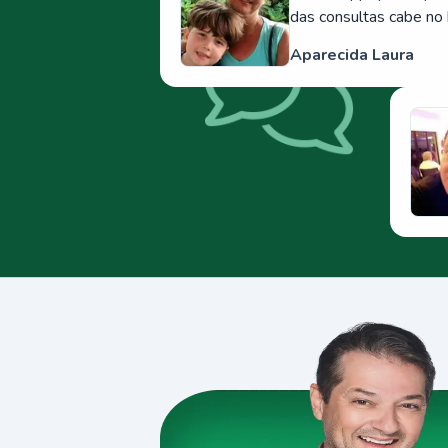
das consultas cabe no 
Aparecida Laura