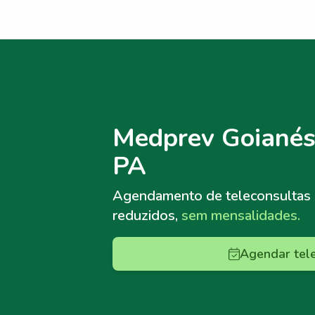
Menu lateral
Menu lateral
Medprev Goianési
PA
Agendamento de teleconsultas
reduzidos,
sem mensalidades.
Agendar tel