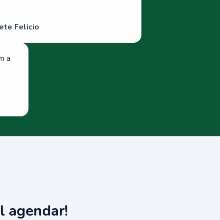
ete Felicio
om a
l agendar!