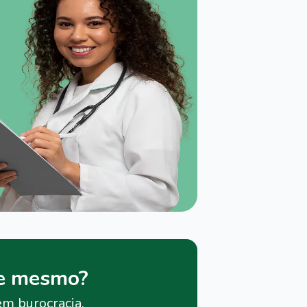
je mesmo?
em burocracia.