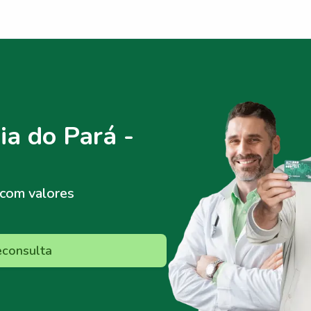
a do Pará -
com valores
econsulta