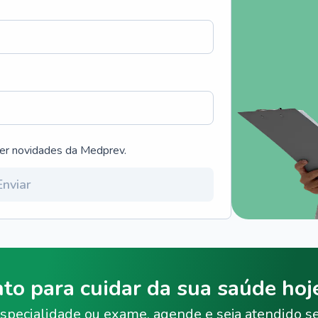
ber novidades da Medprev.
Enviar
nto para cuidar da sua saúde ho
specialidade ou exame, agende e seja atendido s