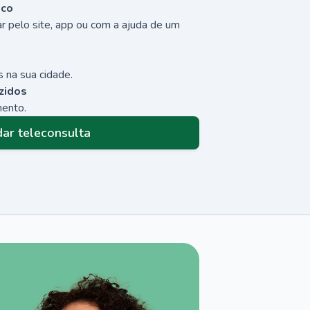
sco
r pelo site, app ou com a ajuda de um
 na sua cidade.
zidos
mento.
ar teleconsulta