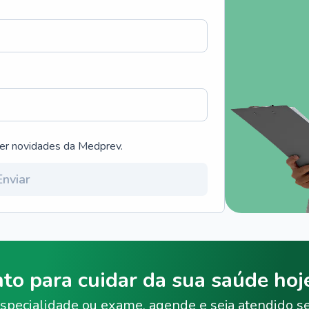
ber novidades da Medprev.
Enviar
nto para cuidar da sua saúde ho
specialidade ou exame, agende e seja atendido s