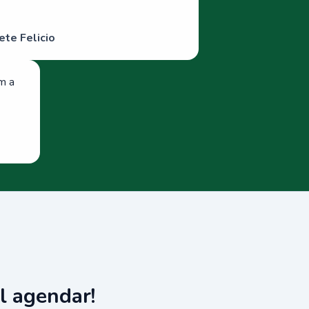
ete Felicio
om a
l agendar!