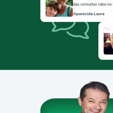
das consultas cabe no 
Aparecida Laura