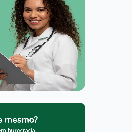
je mesmo?
em burocracia.