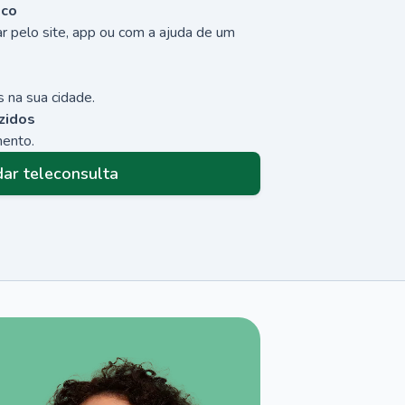
sco
r pelo site, app ou com a ajuda de um
 na sua cidade.
zidos
mento.
ar teleconsulta