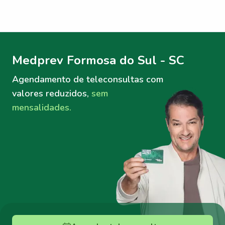
Menu lateral
Menu lateral
Medprev Formosa do Sul - SC
Agendamento de teleconsultas
com
valores reduzidos,
sem
mensalidades.