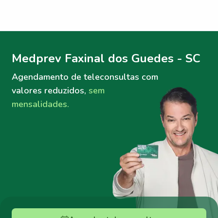
Menu lateral
Menu lateral
Medprev Faxinal dos Guedes - SC
Agendamento de teleconsultas
com
valores reduzidos,
sem
mensalidades.