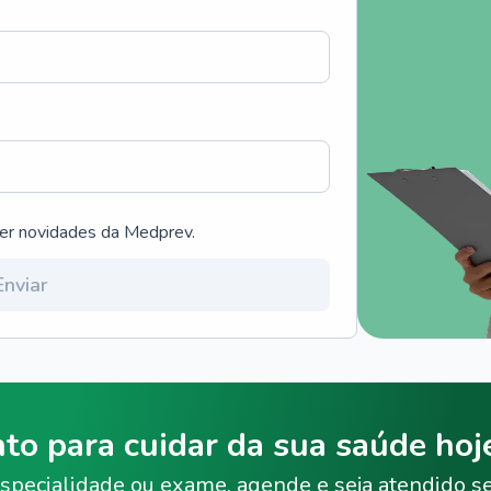
ber novidades da Medprev.
Enviar
nto para cuidar da sua saúde ho
specialidade ou exame, agende e seja atendido s