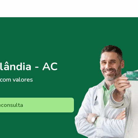
lândia - AC
com valores
econsulta