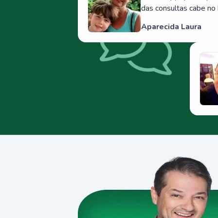
das consultas cabe no 
Aparecida Laura