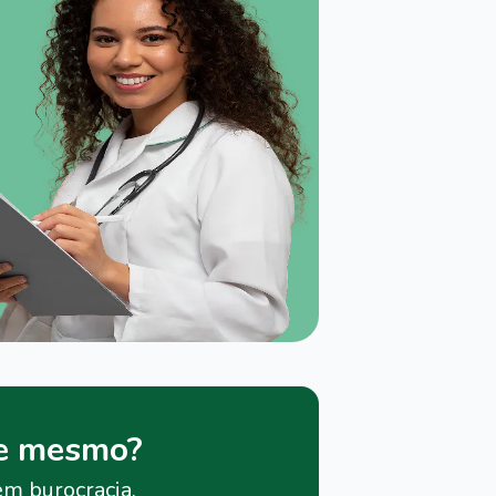
je mesmo?
em burocracia.