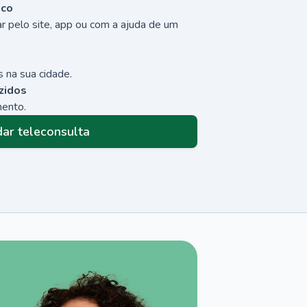
sco
r pelo site, app ou com a ajuda de um
 na sua cidade.
zidos
mento.
ar teleconsulta