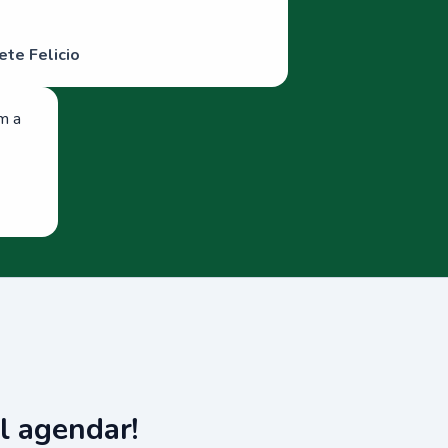
ete Felicio
om a
l agendar!