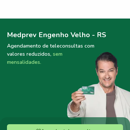
Menu lateral
Menu lateral
Medprev Engenho Velho - RS
Agendamento de teleconsultas
com
valores reduzidos,
sem
mensalidades.