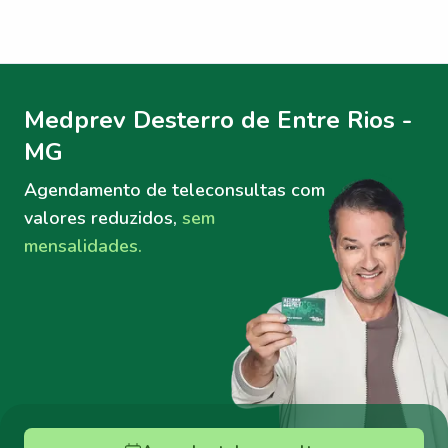
Menu lateral
Menu lateral
Medprev Desterro de Entre Rios -
MG
Agendamento de teleconsultas
com
valores reduzidos,
sem
mensalidades.