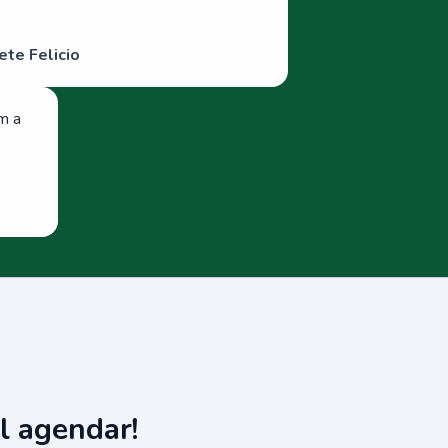
ete Felicio
om a
l agendar!