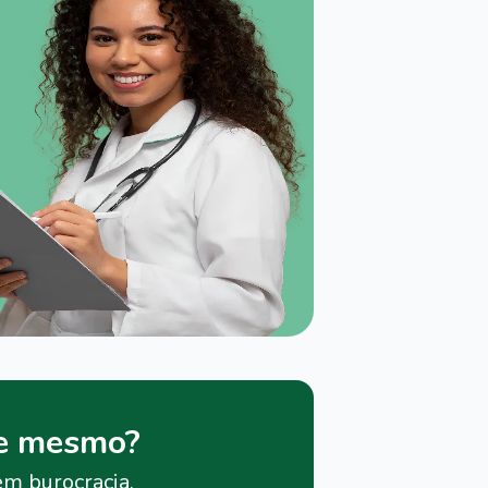
je mesmo?
em burocracia.