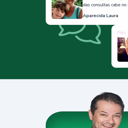
das consultas cabe no 
Aparecida Laura