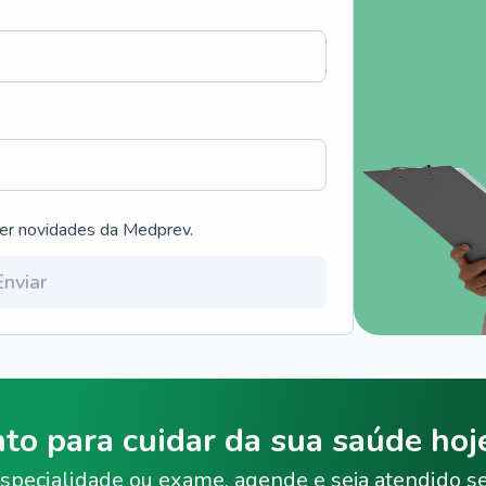
ber novidades da Medprev.
Enviar
nto para cuidar da sua saúde ho
specialidade ou exame, agende e seja atendido s