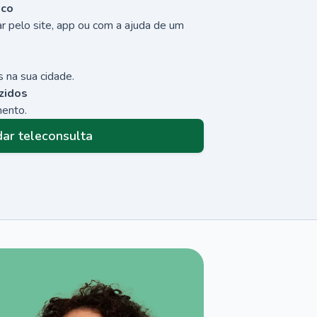
sco
r pelo site, app ou com a ajuda de um
 na sua cidade.
zidos
mento.
ar teleconsulta