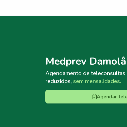
Menu lateral
Menu lateral
Medprev Damolâ
Agendamento de teleconsultas
reduzidos,
sem mensalidades.
Agendar tel