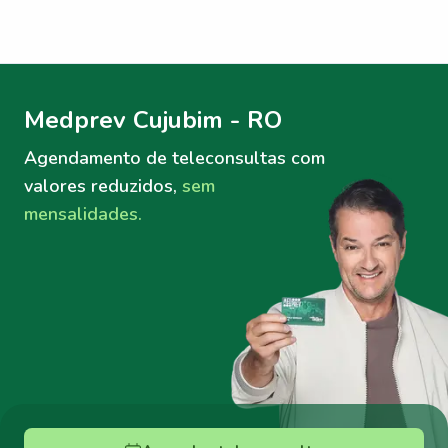
Menu lateral
Menu lateral
Medprev Cujubim - RO
Agendamento de teleconsultas
com
valores reduzidos,
sem
mensalidades.