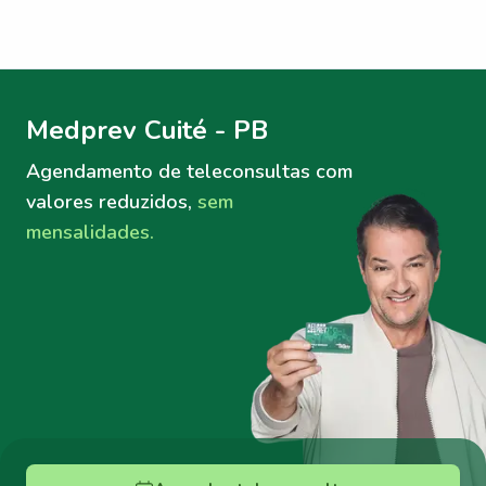
Menu lateral
Menu lateral
Medprev Cuité - PB
Agendamento de teleconsultas
com
valores reduzidos,
sem
mensalidades.