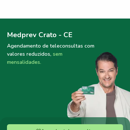
Menu lateral
Menu lateral
Medprev Crato - CE
Agendamento de teleconsultas
com
valores reduzidos,
sem
mensalidades.