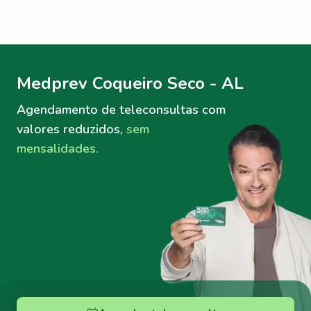
Menu lateral
Menu lateral
Medprev Coqueiro Seco - AL
Agendamento de teleconsultas
com
valores reduzidos,
sem
mensalidades.