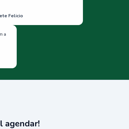
ete Felicio
om a
l agendar!