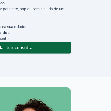
sco
r pelo site, app ou com a ajuda de um
 na sua cidade.
zidos
mento.
ar teleconsulta