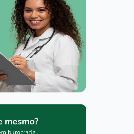
je mesmo?
em burocracia.