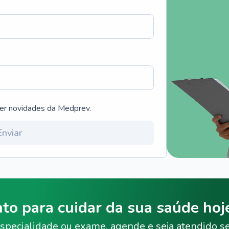
ber novidades da Medprev.
Enviar
nto para cuidar da sua saúde ho
specialidade ou exame, agende e seja atendido s