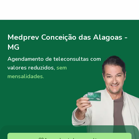
Menu lateral
Menu lateral
Medprev Conceição das Alagoas -
MG
Agendamento de teleconsultas
com
valores reduzidos,
sem
mensalidades.