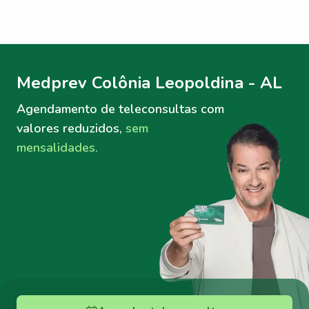
Menu lateral
Menu lateral
Medprev Colônia Leopoldina - AL
Agendamento de teleconsultas
com
valores reduzidos,
sem
mensalidades.