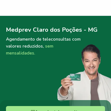
Menu lateral
Menu lateral
Medprev Claro dos Poções - MG
Agendamento de teleconsultas
com
valores reduzidos,
sem
mensalidades.