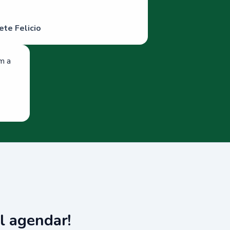
ete Felicio
om a
l agendar!