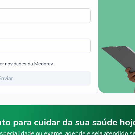
ber novidades da Medprev.
Enviar
nto para cuidar da sua saúde ho
specialidade ou exame, agende e seja atendido s