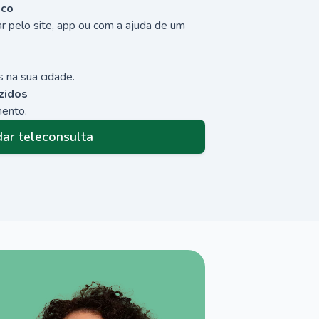
sco
r pelo site, app ou com a ajuda de um
 na sua cidade.
zidos
mento.
ar teleconsulta