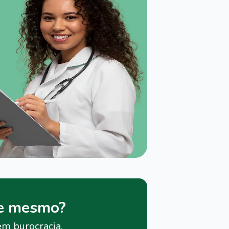
je mesmo?
em burocracia.