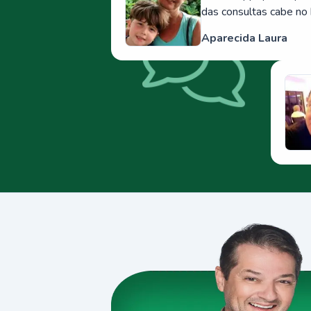
das consultas cabe no 
Aparecida Laura