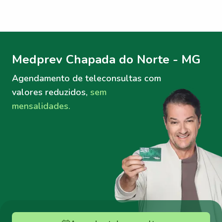
Menu lateral
Menu lateral
Medprev Chapada do Norte - MG
Agendamento de teleconsultas
com
valores reduzidos,
sem
mensalidades.