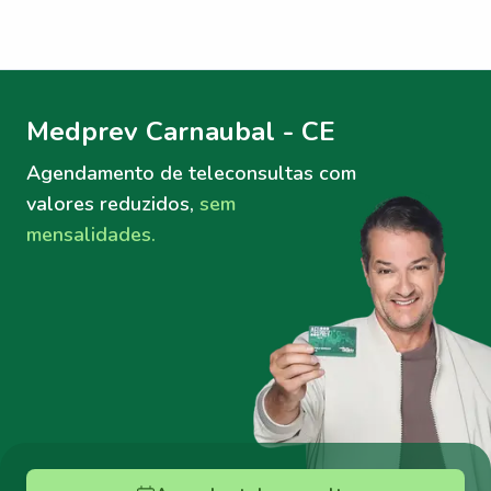
Menu lateral
Menu lateral
Medprev Carnaubal - CE
Agendamento de teleconsultas
com
valores reduzidos,
sem
mensalidades.