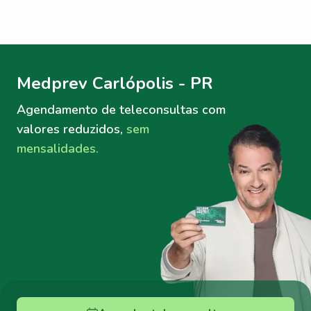
Menu lateral
Menu lateral
Medprev Carlópolis - PR
Agendamento de teleconsultas
com
valores reduzidos,
sem
mensalidades.