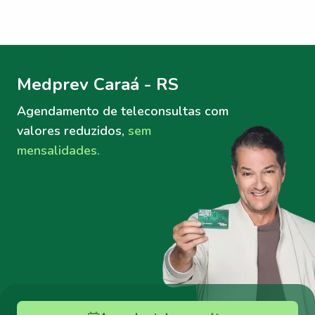
Menu lateral
Menu lateral
Medprev Caraá - RS
Agendamento de teleconsultas
com
valores reduzidos,
sem
mensalidades.