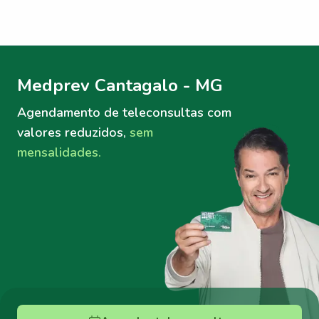
Menu lateral
Menu lateral
Medprev Cantagalo - MG
Agendamento de teleconsultas
com
valores reduzidos,
sem
mensalidades.