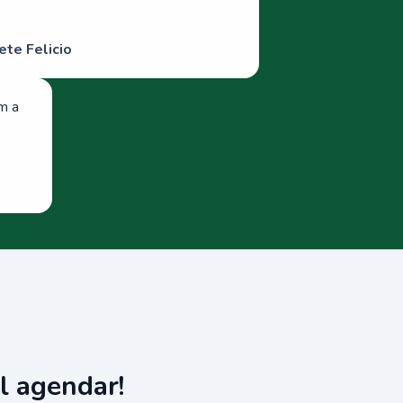
ete Felicio
om a
l agendar!