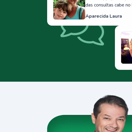
das consultas cabe no 
Aparecida Laura