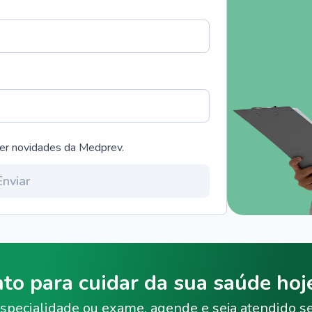
ber novidades da Medprev.
Enviar
nto para cuidar da sua saúde ho
specialidade ou exame, agende e seja atendido s