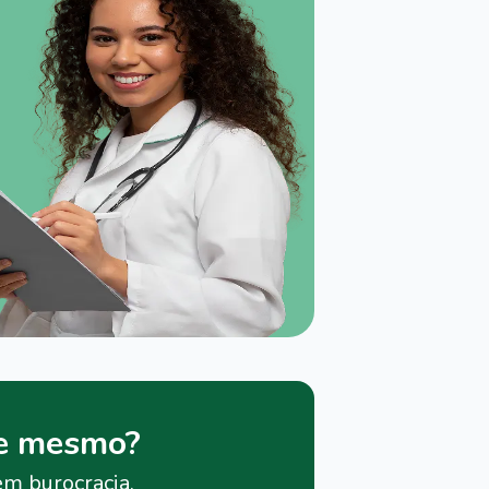
je mesmo?
em burocracia.