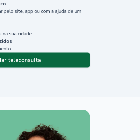
sco
r pelo site, app ou com a ajuda de um
 na sua cidade.
zidos
mento.
ar teleconsulta