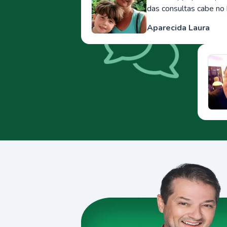
das consultas cabe no 
Aparecida Laura