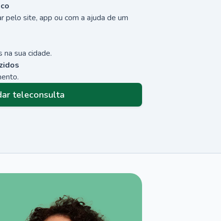
sco
r pelo site, app ou com a ajuda de um
 na sua cidade.
zidos
mento.
ar teleconsulta