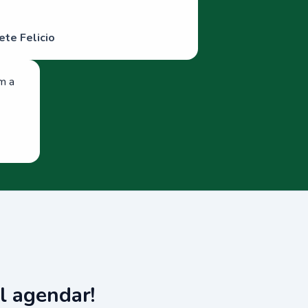
ete Felicio
om a
l agendar!