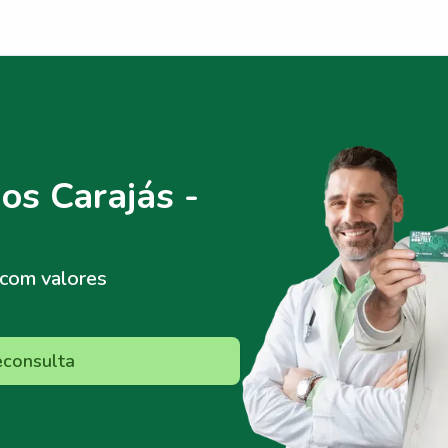
os Carajás -
com valores
econsulta