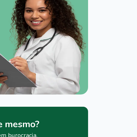
je mesmo?
em burocracia.