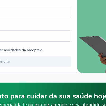
ber novidades da Medprev.
Enviar
nto para cuidar da sua saúde ho
specialidade ou exame, agende e seja atendido s