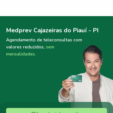
Menu lateral
Menu lateral
Medprev Cajazeiras do Piauí - PI
Agendamento de teleconsultas
com
valores reduzidos,
sem
mensalidades.