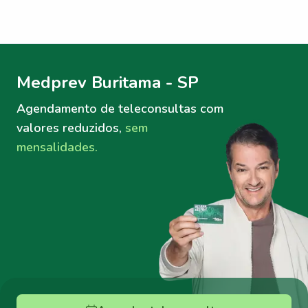
Menu lateral
Menu lateral
Medprev Buritama - SP
Agendamento de teleconsultas
com
valores reduzidos,
sem
mensalidades.