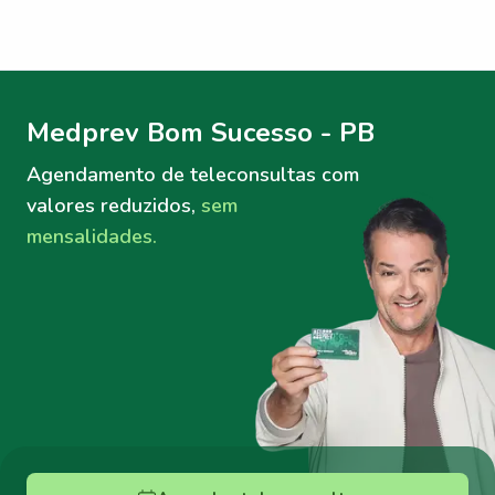
Menu lateral
Menu lateral
Medprev Bom Sucesso - PB
Agendamento de teleconsultas
com
valores reduzidos,
sem
mensalidades.