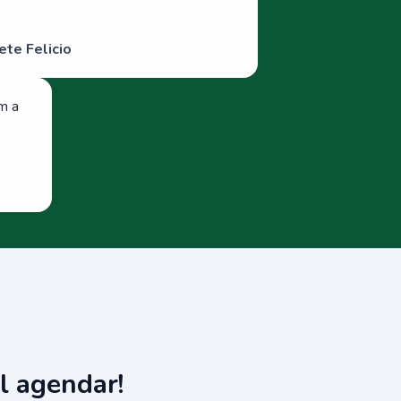
ete Felicio
om a
l agendar!