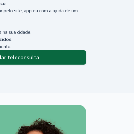
sco
r pelo site, app ou com a ajuda de um
 na sua cidade.
zidos
mento.
ar teleconsulta