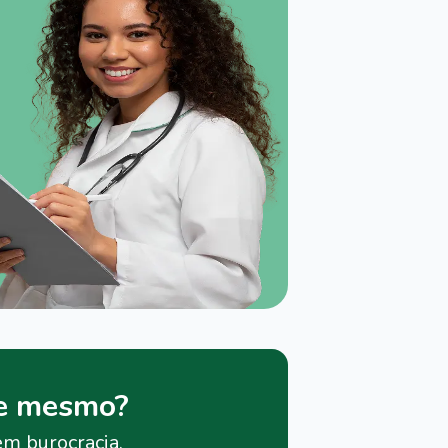
je mesmo?
em burocracia.