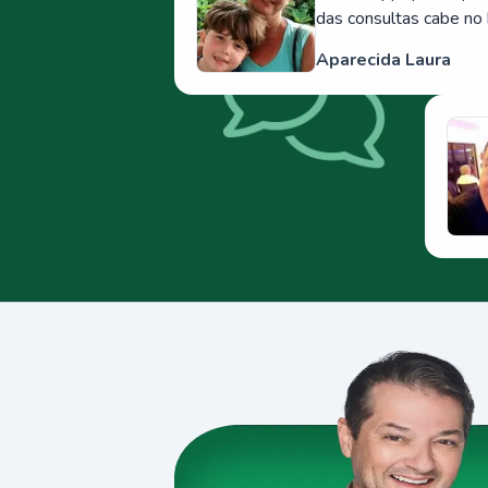
das consultas cabe no 
Aparecida Laura