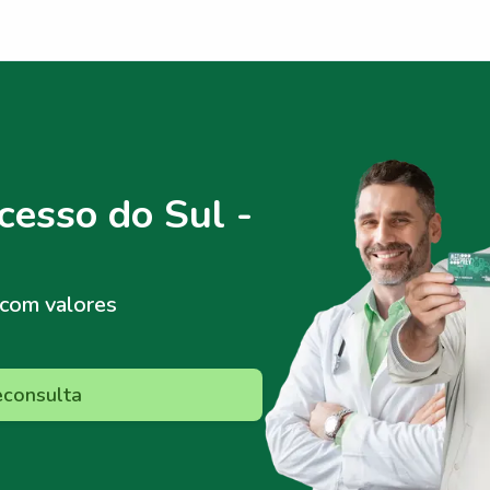
esso do Sul -
com valores
econsulta