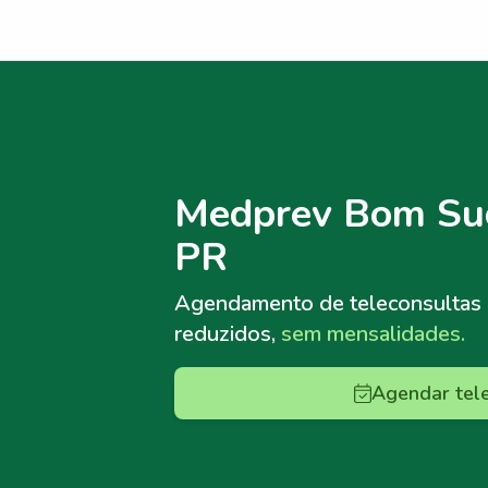
Menu lateral
Menu lateral
Medprev Bom Suc
PR
Agendamento de teleconsultas
reduzidos,
sem mensalidades.
Agendar tel