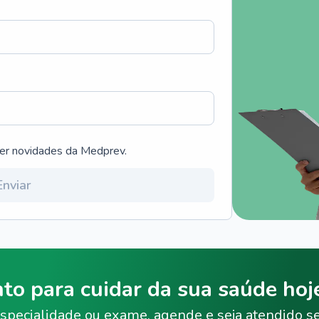
ber novidades da Medprev.
Enviar
nto para cuidar da sua saúde ho
specialidade ou exame, agende e seja atendido s