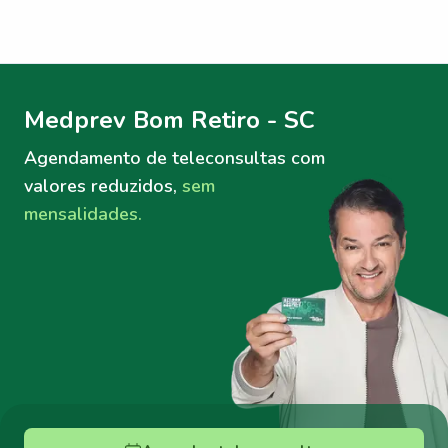
Menu lateral
Menu lateral
Medprev Bom Retiro - SC
Agendamento de teleconsultas
com
valores reduzidos,
sem
mensalidades.