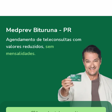
Menu lateral
Menu lateral
Medprev Bituruna - PR
Agendamento de teleconsultas
com
valores reduzidos,
sem
mensalidades.