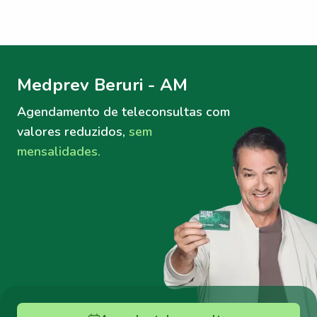
Menu lateral
Menu lateral
Medprev Beruri - AM
Agendamento de teleconsultas
com
valores reduzidos,
sem
mensalidades.