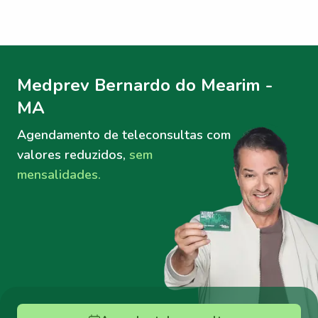
Menu lateral
Menu lateral
Medprev Bernardo do Mearim -
MA
Agendamento de teleconsultas
com
valores reduzidos,
sem
mensalidades.