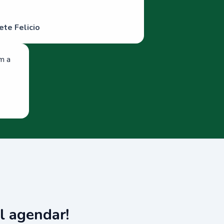
ete Felicio
om a
l agendar!