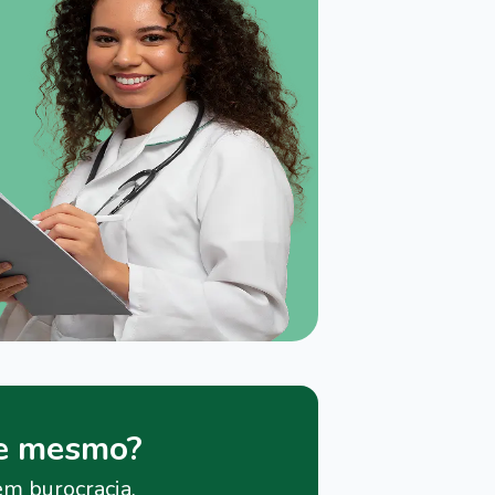
je mesmo?
em burocracia.