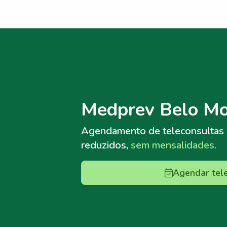
Menu lateral
Menu lateral
Medprev Belo Mo
Agendamento de teleconsultas
reduzidos,
sem mensalidades.
Agendar tel