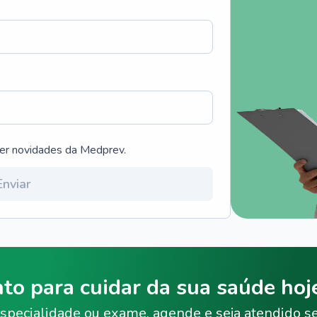
ber novidades da Medprev.
Enviar
nto para cuidar da sua saúde ho
specialidade ou exame, agende e seja atendido s