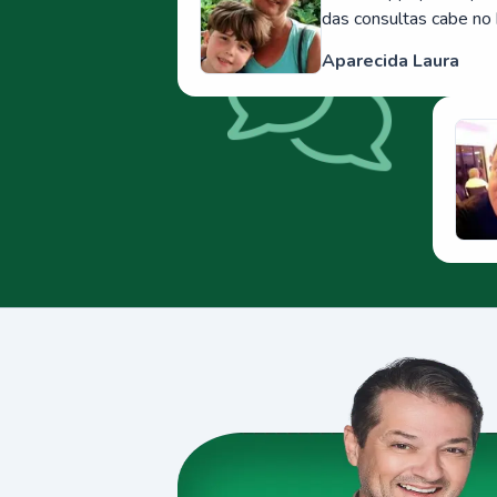
das consultas cabe no 
Aparecida Laura