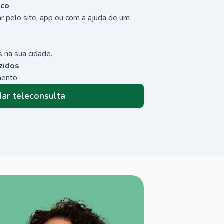
sco
r pelo site, app ou com a ajuda de um
 na sua cidade.
zidos
mento.
ar teleconsulta