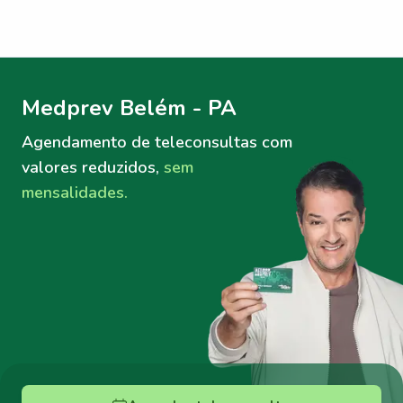
Menu lateral
Menu lateral
Medprev Belém - PA
Agendamento de teleconsultas
com
valores reduzidos,
sem
mensalidades.